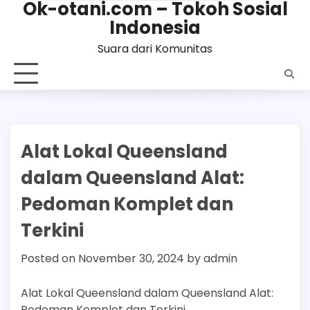
Ok-otani.com – Tokoh Sosial
Skip
Indonesia
to
content
Suara dari Komunitas
Alat Lokal Queensland
dalam Queensland Alat:
Pedoman Komplet dan
Terkini
Posted on
November 30, 2024
by
admin
Alat Lokal Queensland dalam Queensland Alat:
Pedoman Komplet dan Terkini