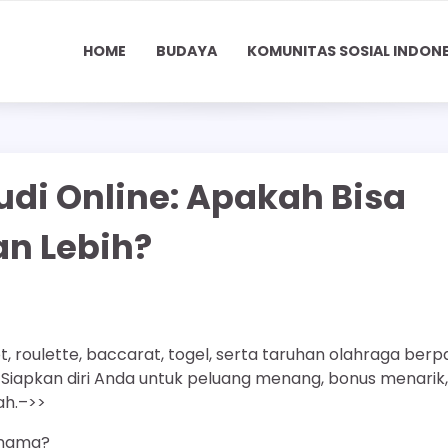
HOME
BUDAYA
KOMUNITAS SOSIAL INDONE
udi Online: Apakah Bisa
n Lebih?
, roulette, baccarat, togel, serta taruhan olahraga berp
iapkan diri Anda untuk peluang menang, bonus menarik
ah.–>>
ernama?