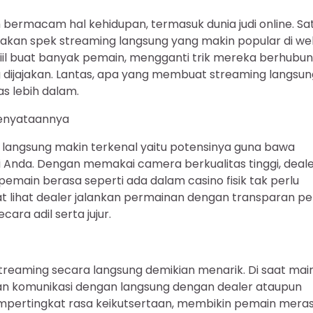
 bermacam hal kehidupan, termasuk dunia judi online. Sa
an spek streaming langsung yang makin popular di we
h riil buat banyak pemain, mengganti trik mereka berhubu
jajakan. Lantas, apa yang membuat streaming langsung
as lebih dalam.
enyataannya
langsung makin terkenal yaitu potensinya guna bawa
 Anda. Dengan memakai camera berkualitas tinggi, deal
pemain berasa seperti ada dalam casino fisik tak perlu
 lihat dealer jalankan permainan dengan transparan pe
ara adil serta jujur.
si streaming secara langsung demikian menarik. Di saat mai
kan komunikasi dengan langsung dengan dealer ataupun
 mempertingkat rasa keikutsertaan, membikin pemain mera