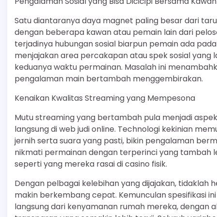
Pengalaman Sosial yang Bisa Dicicipi Bersama Kawan
Satu diantaranya daya magnet paling besar dari ta
dengan beberapa kawan atau pemain lain dari peloso
terjadinya hubungan sosial biarpun pemain ada pada 
menjajakan area percakapan atau spek sosial yang
keduanya waktu permainan. Masalah ini menambahk
pengalaman main bertambah menggembirakan.
Kenaikan Kwalitas Streaming yang Mempesona
Mutu streaming yang bertambah pula menjadi aspek
langsung di web judi online. Technologi kekinian 
jernih serta suara yang pasti, bikin pengalaman be
nikmati permainan dengan terperinci yang tambah 
seperti yang mereka rasai di casino fisik.
Dengan pelbagai kelebihan yang dijajakan, tidaklah h
makin berkembang cepat. Kemunculan spesifikasi i
langsung dari kenyamanan rumah mereka, dengan a