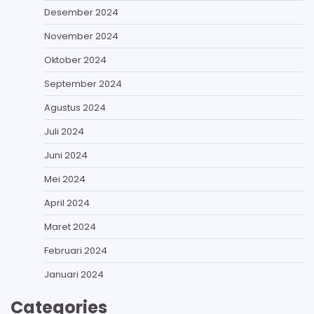
Desember 2024
November 2024
Oktober 2024
September 2024
Agustus 2024
Juli 2024
Juni 2024
Mei 2024
April 2024
Maret 2024
Februari 2024
Januari 2024
Categories