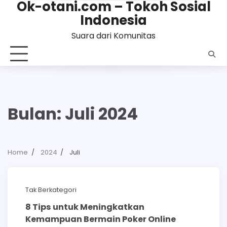
Ok-otani.com – Tokoh Sosial
Skip
Indonesia
to
content
Suara dari Komunitas
Bulan:
Juli 2024
Home
2024
Juli
3 min read
0
Tak Berkategori
8 Tips untuk Meningkatkan
Kemampuan Bermain Poker Online