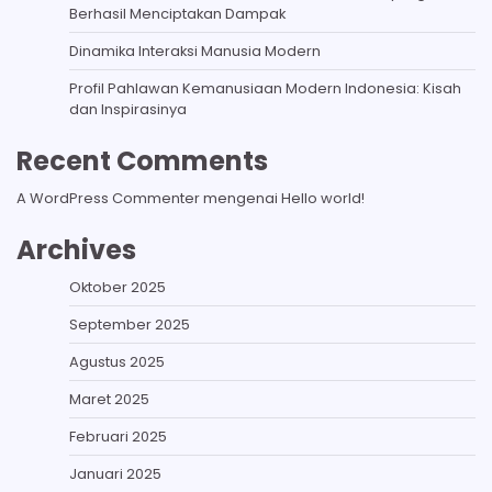
Berhasil Menciptakan Dampak
Dinamika Interaksi Manusia Modern
Profil Pahlawan Kemanusiaan Modern Indonesia: Kisah
dan Inspirasinya
Recent Comments
A WordPress Commenter
mengenai
Hello world!
Archives
Oktober 2025
September 2025
Agustus 2025
Maret 2025
Februari 2025
Januari 2025