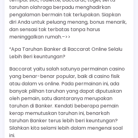
taruhan olahraga berpadu menghadirkan
pengalaman bermain tak terlupakan. Siapkan
diri Anda untuk peluang menang, bonus menarik,
dan sensasi tak terbatas tanpa harus
meninggalkan rumah.–>>
“Apa Taruhan Banker di Baccarat Online Selalu
Lebih Beri keuntungan?
Baccarat yaitu salah satunya permainan casino
yang benar-benar popular, baik di casino fisik
atau dalam vs online. Pada permainan ini, ada
banyak pilihan taruhan yang dapat diputuskan
oleh pemain, satu diantaranya merupakan
taruhan di Banker. Kendati beberapa pemain
kerap memutuskan taruhan ini, benarkah
taruhan Banker terus lebih beri keuntungan?
Silahkan kita selami lebih dalam mengenai soal
ini.