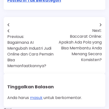
Posted in Tak Berkategori
Navigasi
Next:
pos
Baccarat Online:
Previous:
Apakah Ada Pola yang
Bagaimana AI
Bisa Membantu Anda
Mengubah Industri Judi
Menang Secara
Online dan Cara Pemain
Konsisten?
Bisa
Memanfaatkannya?
Tinggalkan Balasan
Anda harus
masuk
untuk berkomentar.