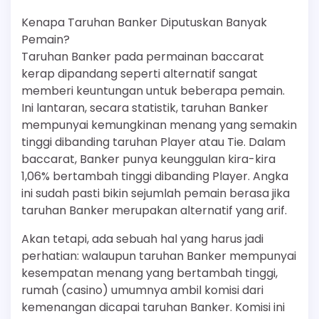
Kenapa Taruhan Banker Diputuskan Banyak
Pemain?
Taruhan Banker pada permainan baccarat
kerap dipandang seperti alternatif sangat
memberi keuntungan untuk beberapa pemain.
Ini lantaran, secara statistik, taruhan Banker
mempunyai kemungkinan menang yang semakin
tinggi dibanding taruhan Player atau Tie. Dalam
baccarat, Banker punya keunggulan kira-kira
1,06% bertambah tinggi dibanding Player. Angka
ini sudah pasti bikin sejumlah pemain berasa jika
taruhan Banker merupakan alternatif yang arif.
Akan tetapi, ada sebuah hal yang harus jadi
perhatian: walaupun taruhan Banker mempunyai
kesempatan menang yang bertambah tinggi,
rumah (casino) umumnya ambil komisi dari
kemenangan dicapai taruhan Banker. Komisi ini