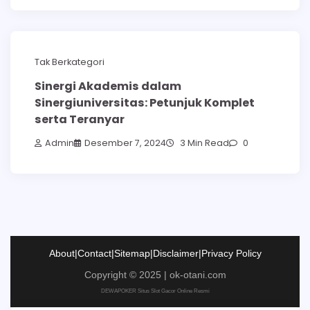
Tak Berkategori
Sinergi Akademis dalam
Sinergiuniversitas: Petunjuk Komplet
serta Teranyar
Admin
Desember 7, 2024
3 Min Read
0
About
|
Contact
|
Sitemap
|
Disclaimer
|
Privacy Policy
Copyright © 2025 | ok-otani.com
DEWAPOKER Situs Slot Gacor Online Resmi