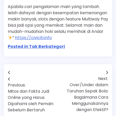
Apabila cari pengalaman main yang tambah
lebih dahsyat dengan kesempatan kemenangan
makin banyak, slots dengan feature Multiway Pay
bisa jadi opsi yang memikat. Selamat main dan
mudah-mudahan hoki selalu memihak di Anda!
”
https://civiciti.info
Posted in Tak Berkategori
Navigasi
Next:
pos
Over/Under dalam
Previous:
Taruhan Sepak Bola:
Mitos dan Fakta Judi
Bagaimana Cara
Online yang Harus
Menggunakannya
Dipahami oleh Pemain
dengan Efektif?
Sebelum Bertaruh