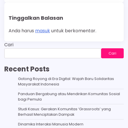
Tinggalkan Balasan
Anda harus
masuk
untuk berkomentar.
Cari
Cari
Recent Posts
Gotong Royong di Era Digital: Wajah Baru Solidaritas
Masyarakat Indonesia
Panduan Bergabung atau Mendirikan Komunitas Sosial
bagi Pemula
Studi Kasus: Gerakan Komunitas ‘Grassroots’ yang
Berhasil Menciptakan Dampak
Dinamika Interaksi Manusia Modern