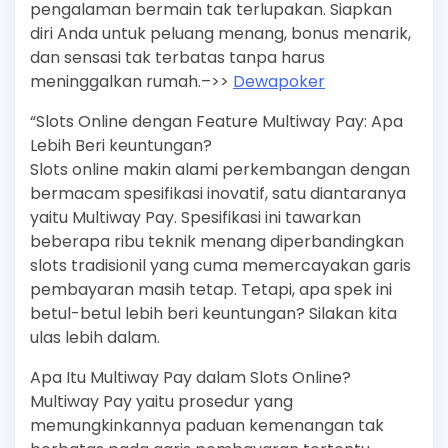
pengalaman bermain tak terlupakan. Siapkan
diri Anda untuk peluang menang, bonus menarik,
dan sensasi tak terbatas tanpa harus
meninggalkan rumah.–>>
Dewapoker
“Slots Online dengan Feature Multiway Pay: Apa
Lebih Beri keuntungan?
Slots online makin alami perkembangan dengan
bermacam spesifikasi inovatif, satu diantaranya
yaitu Multiway Pay. Spesifikasi ini tawarkan
beberapa ribu teknik menang diperbandingkan
slots tradisionil yang cuma memercayakan garis
pembayaran masih tetap. Tetapi, apa spek ini
betul-betul lebih beri keuntungan? Silakan kita
ulas lebih dalam.
Apa Itu Multiway Pay dalam Slots Online?
Multiway Pay yaitu prosedur yang
memungkinkannya paduan kemenangan tak