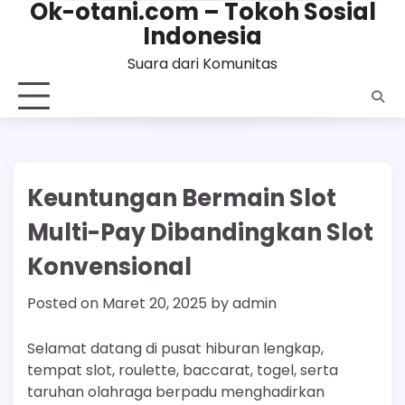
Ok-otani.com – Tokoh Sosial
Skip
Indonesia
to
content
Suara dari Komunitas
Keuntungan Bermain Slot
Multi-Pay Dibandingkan Slot
Konvensional
Posted on
Maret 20, 2025
by
admin
Selamat datang di pusat hiburan lengkap,
tempat slot, roulette, baccarat, togel, serta
taruhan olahraga berpadu menghadirkan