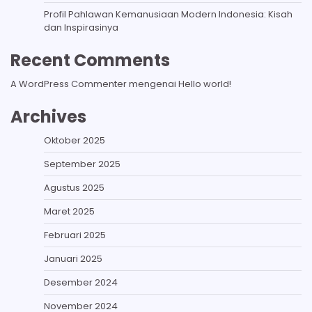
Profil Pahlawan Kemanusiaan Modern Indonesia: Kisah
dan Inspirasinya
Recent Comments
A WordPress Commenter
mengenai
Hello world!
Archives
Oktober 2025
September 2025
Agustus 2025
Maret 2025
Februari 2025
Januari 2025
Desember 2024
November 2024