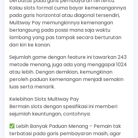
berbatas pada garis pembayaran tertentu.
Kalau slots formal cuma bayar kemenangannya
pada garis horizontal atau diagonal tersendiri,
Multiway Pay memungkinnya kemenangan
berlangsung pada posisi mana saja waktu
lambang yang pas tampak secara berturutan
dari kiri ke kanan.
Sejumlah game dengan feature ini tawarkan 243
metode menang, juga ada yang menggapai 1024
atau lebih. Dengan demikian, kemungkinan
peroleh paduan kemenangan menjadi semakin
luas serta menarik.
Kelebihan Slots Multiway Pay
Bermain slots dengan spesifikasi ini memberi
sejumlah keuntungan, contohnya:
Lebih Banyak Paduan Menang – Pemain tak
terbatasi pada garis pembayaran masih, agar