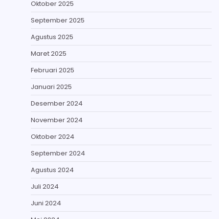
Oktober 2025
September 2025
Agustus 2025
Maret 2025
Februari 2025
Januari 2025
Desember 2024
November 2024
Oktober 2024
September 2024
Agustus 2024
Juli 2024
Juni 2024