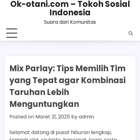
Ok-otani.com – Tokoh Sosial
Skip
Indonesia
to
content
Suara dari Komunitas
Mix Parlay: Tips Memilih Tim
yang Tepat agar Kombinasi
Taruhan Lebih
Menguntungkan
Posted on
Maret 21, 2025
by
admin
Selamat datang di pusat hiburan lengkap,
tempat slot, roulette, baccarat, togel, serta