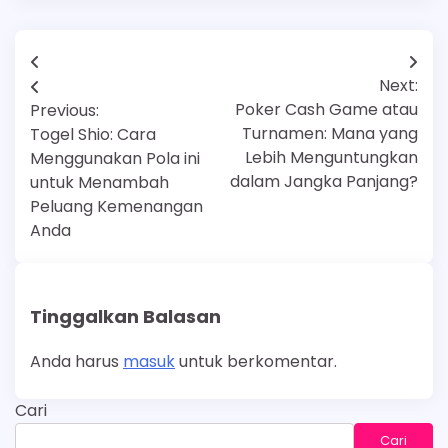
Navigasi
Next:
pos
Poker Cash Game atau
Previous:
Turnamen: Mana yang
Togel Shio: Cara
Lebih Menguntungkan
Menggunakan Pola ini
dalam Jangka Panjang?
untuk Menambah
Peluang Kemenangan
Anda
Tinggalkan Balasan
Anda harus
masuk
untuk berkomentar.
Cari
Cari