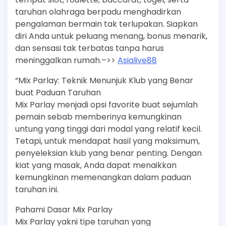
taruhan olahraga berpadu menghadirkan
pengalaman bermain tak terlupakan. Siapkan
diri Anda untuk peluang menang, bonus menarik,
dan sensasi tak terbatas tanpa harus
meninggalkan rumah.–>>
Asialive88
“Mix Parlay: Teknik Menunjuk Klub yang Benar
buat Paduan Taruhan
Mix Parlay menjadi opsi favorite buat sejumlah
pemain sebab memberinya kemungkinan
untung yang tinggi dari modal yang relatif kecil.
Tetapi, untuk mendapat hasil yang maksimum,
penyeleksian klub yang benar penting. Dengan
kiat yang masak, Anda dapat menaikkan
kemungkinan memenangkan dalam paduan
taruhan ini.
Pahami Dasar Mix Parlay
Mix Parlay yakni tipe taruhan yang