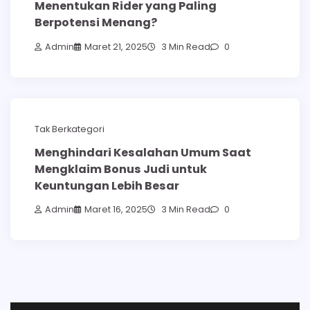
Menentukan Rider yang Paling
Berpotensi Menang?
Admin
Maret 21, 2025
3 Min Read
0
Tak Berkategori
Menghindari Kesalahan Umum Saat
Mengklaim Bonus Judi untuk
Keuntungan Lebih Besar
Admin
Maret 16, 2025
3 Min Read
0