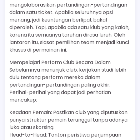
mengolaborasikan pertandingan-pertandingan
dalam satu ticket. Apabila seluruhnya opsi
menang, jadi keuntungan berlipat bakal
diperoleh. Tapi, apabila ada satu klub yang kalah,
karena itu semuanya taruhan dirasa luruh. Oleh
lantaran itu, siasat pemilihan team menjadi kunci
khusus di permainan ini.
Mempelajari Perform Club Secara Dalam
Sebelumnya menunjuk club, kerjakan studi lebih
dulu tentang perform mereka dalam
pertandingan-pertandingan paling akhir.
Perihal-perihal yang dapat jadi perhatian
mencakup:
Keadaan Pemain: Pastikan club yang diputuskan
punyai struktur pemain terunggul tanpa adanya
luka atau skorsing.
Head-to-Head: Tonton peristiwa perjumpaan