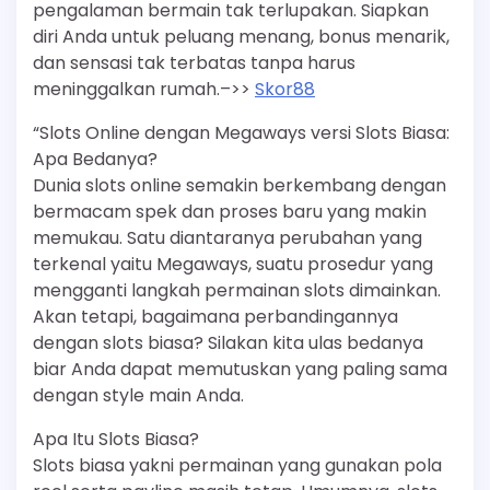
pengalaman bermain tak terlupakan. Siapkan
diri Anda untuk peluang menang, bonus menarik,
dan sensasi tak terbatas tanpa harus
meninggalkan rumah.–>>
Skor88
“Slots Online dengan Megaways versi Slots Biasa:
Apa Bedanya?
Dunia slots online semakin berkembang dengan
bermacam spek dan proses baru yang makin
memukau. Satu diantaranya perubahan yang
terkenal yaitu Megaways, suatu prosedur yang
mengganti langkah permainan slots dimainkan.
Akan tetapi, bagaimana perbandingannya
dengan slots biasa? Silakan kita ulas bedanya
biar Anda dapat memutuskan yang paling sama
dengan style main Anda.
Apa Itu Slots Biasa?
Slots biasa yakni permainan yang gunakan pola