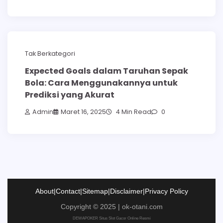
Tak Berkategori
Expected Goals dalam Taruhan Sepak
Bola: Cara Menggunakannya untuk
Prediksi yang Akurat
Admin
Maret 16, 2025
4 Min Read
0
About
|
Contact
|
Sitemap
|
Disclaimer
|
Privacy Policy
Copyright © 2025 | ok-otani.com
DEWAPOKER Situs Slot Gacor Online Resmi