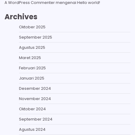
A WordPress Commenter
mengenai
Hello world!
Archives
Oktober 2025
September 2025
Agustus 2025
Maret 2025
Februari 2025
Januari 2025
Desember 2024
November 2024
Oktober 2024
September 2024
Agustus 2024