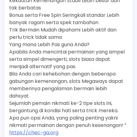
Kekuatan Kemenangan Stabil Lebih besar dan
tak berbatas
Bonus serta Free Spin Seringkali standar Lebih
banyak ragam serta spek tambahan
Trik Bermain Mudah dipahami Lebih aktif dan
perlu trick tidak sama
Yang mana Lebih Pas guna Anda?
Apabila Anda mencintai permainan yang simpel
serta simpel dimengerti, slots biasa dapat
menjadi alternatif yang pas.
Bila Anda cari kehebohan dengan beberapa
gabungan kemenangan, slots Megaways dapat
memberinya pengalaman bermain lebih
dahsyat.
Sejumlah pemain nikmati ke-2 tipe slots ini,
bergantung di kondisi hati serta trick mereka.
Apa pun opsi Anda, yang paling penting yakni
nikmati permainan dengan penuh kesenangan! ”
https://chec-ga.org