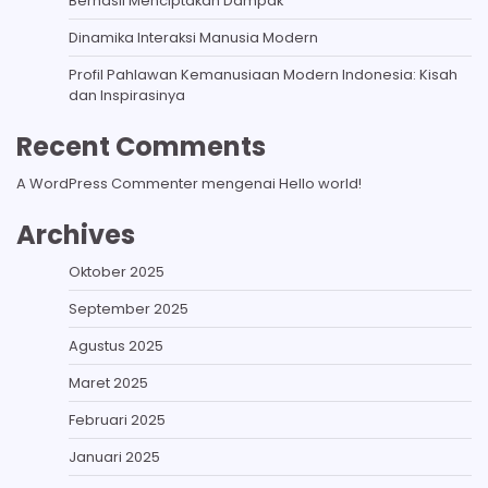
Berhasil Menciptakan Dampak
Dinamika Interaksi Manusia Modern
Profil Pahlawan Kemanusiaan Modern Indonesia: Kisah
dan Inspirasinya
Recent Comments
A WordPress Commenter
mengenai
Hello world!
Archives
Oktober 2025
September 2025
Agustus 2025
Maret 2025
Februari 2025
Januari 2025