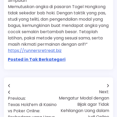
Simpulan
Memutuskan angka di pasaran Togel Hongkong
tidak sekedar bab hoki. Dengan taktik yang pas,
studi yang teliti, dan pengendalian modal yang
bagus, kemungkinan buat mendapat angka yang
cocok semakin bertambah besar. Tetaplah
latihan, pakai metode yang sesuai sama, serta
masih nikmati permainan dengan arif!”
https://runnersretreat.biz
Posted in Tak Berkategori
Navigasi
Next:
pos
Mengatur Modal dengan
Previous:
Bijak agar Tidak
Texas Hold’em di Kasino
Kehilangan Uang dalam
vs Poker Online:
Judi Online