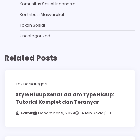
Komunitas Sosial Indonesia
Kontribusi Masyarakat
Tokoh Sosial
Uncategorized
Related Posts
Tak Berkategori
Style Hidup Sehat dalam Type Hidup:
Tutorial Komplet dan Teranyar
Admin
Desember 9, 2024
4 Min Read
0