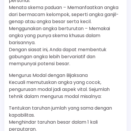
personal.
Menata skema paduan – Memanfaatkan angka
dari bermacam kelompok, seperti angka ganjil-
genap atau angka besar serta kecil.
Menggunakan angka berturutan – Memakai
angka yang punya skema khusus dalam
barisannya.
Dengan siasat ini, Anda dapat membentuk
gabungan angka lebih bervariatif dan
mempunyai potensi besar.
Mengurus Modal dengan Bijaksana
Kecuali memutuskan angka yang cocok,
pengurusan modal jadi aspek vital. Sejumlah
tehnik dalam mengurus modal misalnya:
Tentukan taruhan jumlah yang sama dengan
kapabilitas.
Menghindar taruhan besar dalam 1 kali
perputaran.