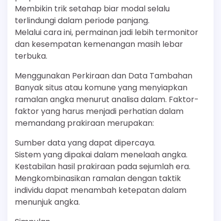
Membikin trik setahap biar modal selalu
terlindungi dalam periode panjang.
Melalui cara ini, permainan jadi lebih termonitor
dan kesempatan kemenangan masih lebar
terbuka.
Menggunakan Perkiraan dan Data Tambahan
Banyak situs atau komune yang menyiapkan
ramalan angka menurut analisa dalam. Faktor-
faktor yang harus menjadi perhatian dalam
memandang prakiraan merupakan:
Sumber data yang dapat dipercaya.
Sistem yang dipakai dalam menelaah angka.
Kestabilan hasil prakiraan pada sejumlah era.
Mengkombinasikan ramalan dengan taktik
individu dapat menambah ketepatan dalam
menunjuk angka.