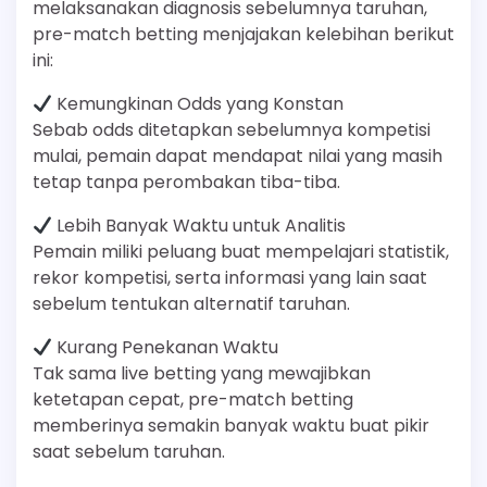
melaksanakan diagnosis sebelumnya taruhan,
pre-match betting menjajakan kelebihan berikut
ini:
Kemungkinan Odds yang Konstan
Sebab odds ditetapkan sebelumnya kompetisi
mulai, pemain dapat mendapat nilai yang masih
tetap tanpa perombakan tiba-tiba.
Lebih Banyak Waktu untuk Analitis
Pemain miliki peluang buat mempelajari statistik,
rekor kompetisi, serta informasi yang lain saat
sebelum tentukan alternatif taruhan.
Kurang Penekanan Waktu
Tak sama live betting yang mewajibkan
ketetapan cepat, pre-match betting
memberinya semakin banyak waktu buat pikir
saat sebelum taruhan.