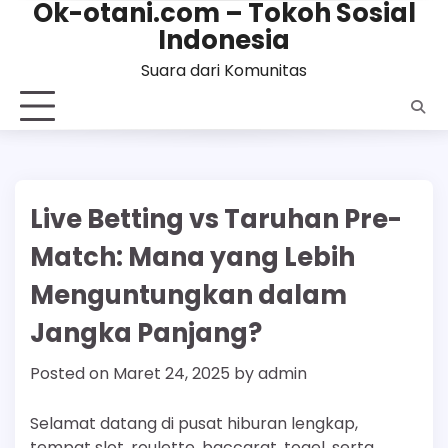
Ok-otani.com – Tokoh Sosial
Skip
Indonesia
to
content
Suara dari Komunitas
Live Betting vs Taruhan Pre-
Match: Mana yang Lebih
Menguntungkan dalam
Jangka Panjang?
Posted on
Maret 24, 2025
by
admin
Selamat datang di pusat hiburan lengkap,
tempat slot, roulette, baccarat, togel, serta