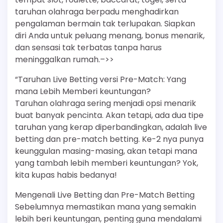
taruhan olahraga berpadu menghadirkan
pengalaman bermain tak terlupakan. Siapkan
diri Anda untuk peluang menang, bonus menarik,
dan sensasi tak terbatas tanpa harus
meninggalkan rumah.–>>
“Taruhan Live Betting versi Pre-Match: Yang
mana Lebih Memberi keuntungan?
Taruhan olahraga sering menjadi opsi menarik
buat banyak pencinta. Akan tetapi, ada dua tipe
taruhan yang kerap diperbandingkan, adalah live
betting dan pre-match betting. Ke-2 nya punya
keunggulan masing-masing, akan tetapi mana
yang tambah lebih memberi keuntungan? Yok,
kita kupas habis bedanya!
Mengenali Live Betting dan Pre-Match Betting
Sebelumnya memastikan mana yang semakin
lebih beri keuntungan, penting guna mendalami