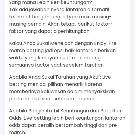
Yang mana Lebih Beri keuntungan?
Tak ada jawaban nyata lantaran alternatif
terhebat bergantung di type main masing-
masing pemain. Akan tetapi, berikut faktor-
faktor yang dapat diperhitungkan:
Kalau Anda Sukai Menelaah dengan Enjoy: Pre-
match betting jadi opsi baik lantaran berikan
waktu yang lumayan buat menimbang
semuanya factor saat sebelum taruhan.
Apabila Anda Sukai Taruhan yang Aktif: Live
betting menjadi pilihan menarik karena
memberinya keluwesan dalam menyaksikan
perform club saat sebelum taruhan.
Apabila Pengin Ambil Keuntungan dari Peralihan
Odds: Live betting lebih beri keuntungan lantaran
odds dapat beralih bertambah tinggi dari pre-
match.