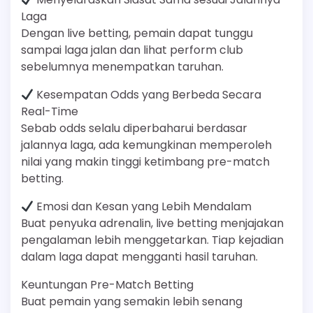
Laga
Dengan live betting, pemain dapat tunggu
sampai laga jalan dan lihat perform club
sebelumnya menempatkan taruhan.
Kesempatan Odds yang Berbeda Secara
Real-Time
Sebab odds selalu diperbaharui berdasar
jalannya laga, ada kemungkinan memperoleh
nilai yang makin tinggi ketimbang pre-match
betting.
Emosi dan Kesan yang Lebih Mendalam
Buat penyuka adrenalin, live betting menjajakan
pengalaman lebih menggetarkan. Tiap kejadian
dalam laga dapat mengganti hasil taruhan.
Keuntungan Pre-Match Betting
Buat pemain yang semakin lebih senang