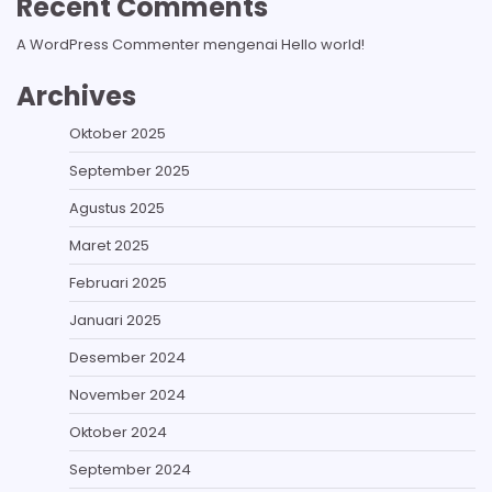
Recent Comments
A WordPress Commenter
mengenai
Hello world!
Archives
Oktober 2025
September 2025
Agustus 2025
Maret 2025
Februari 2025
Januari 2025
Desember 2024
November 2024
Oktober 2024
September 2024