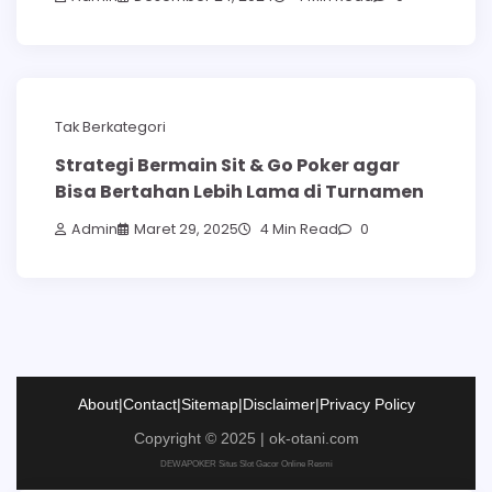
Tak Berkategori
Strategi Bermain Sit & Go Poker agar
Bisa Bertahan Lebih Lama di Turnamen
Admin
Maret 29, 2025
4 Min Read
0
About
|
Contact
|
Sitemap
|
Disclaimer
|
Privacy Policy
Copyright © 2025 | ok-otani.com
DEWAPOKER Situs Slot Gacor Online Resmi