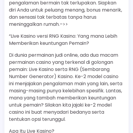
pengalaman bermain tak terlupakan. Siapkan
diri Anda untuk peluang menang, bonus menarik,
dan sensasi tak terbatas tanpa harus
meninggalkan rumah.–>>
“Live Kasino versi RNG Kasino: Yang mana Lebih
Memberikan keuntungan Pemain?
Di dunia permainan judi online, ada dua macam
permainan casino yang terkenal di golongan
pemain: Live Kasino serta RNG (Sembarang
Number Generator) Kasino. Ke-2 model casino
ini menjajakan pengalaman main yang lain, serta
masing-masing punya kelebihan spesifik. Lantas,
mana yang tambah memberikan keuntungan
untuk pemain? Silakan kita jajaki ke-2 model
casino ini buat menyadari bedanya serta
tentukan opsi terunggul.
Apa Itu Live Kasino?