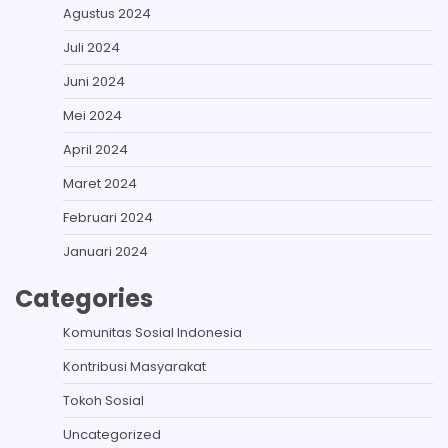
Agustus 2024
Juli 2024
Juni 2024
Mei 2024
April 2024
Maret 2024
Februari 2024
Januari 2024
Categories
Komunitas Sosial Indonesia
Kontribusi Masyarakat
Tokoh Sosial
Uncategorized